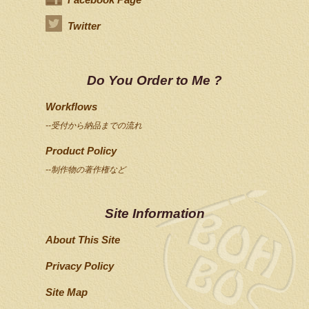
Twitter
Do You Order to Me ?
Workflows
--受付から納品までの流れ
Product Policy
--制作物の著作権など
Site Information
About This Site
Privacy Policy
Site Map