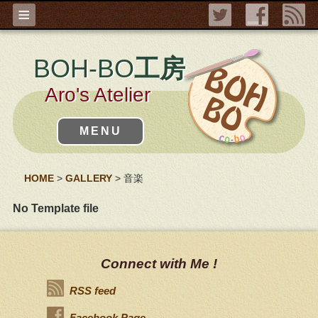
≡
BOH-BO
工房
Aro's Atelier
MENU
HOME
>
GALLERY
>
音楽
No Template file
Connect with Me !
RSS feed
Facebook Page