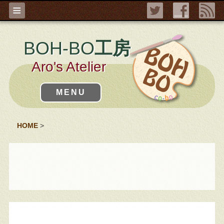
≡
BOH-BO
工房
Aro's Atelier
MENU
HOME
>