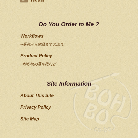
Do You Order to Me ?
Workflows
--受付から納品までの流れ
Product Policy
--制作物の著作権など
Site Information
About This Site
Privacy Policy
Site Map