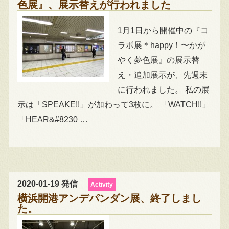
色展』、展示替えが行われました
1月1日から開催中の『コ
ラボ展＊happy！〜かが
やく夢色展』の展示替
え・追加展示が、先週末
に行われました。 私の展
示は「SPEAKE!!」が加わって3枚に。 「WATCH!!」
「HEAR&#8230 …
2020-01-19 発信
Activity
横浜開港アンデパンダン展、終了しまし
た。