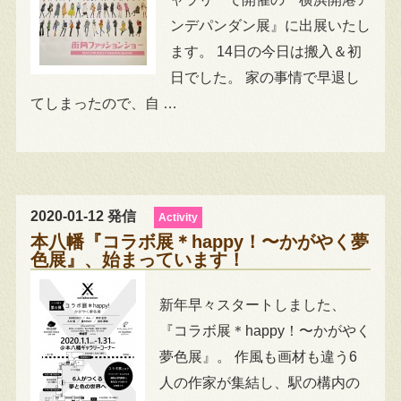
ンデパンダン展』に出展いたし
ます。 14日の今日は搬入＆初
日でした。 家の事情で早退し
てしまったので、自 …
2020-01-12 発信
Activity
本八幡『コラボ展＊happy！〜かがやく夢
色展』、始まっています！
新年早々スタートしました、
『コラボ展＊happy！〜かがやく
夢色展』。 作風も画材も違う6
人の作家が集結し、駅の構内の