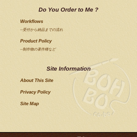
Do You Order to Me ?
Workflows
--受付から納品までの流れ
Product Policy
--制作物の著作権など
Site Information
About This Site
Privacy Policy
Site Map