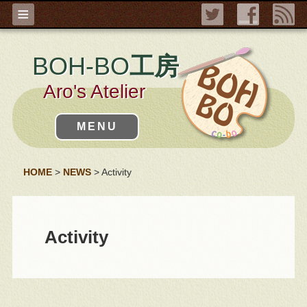
≡
BOH-BO
工房
Aro's Atelier
MENU
HOME
>
NEWS
>
Activity
Activity