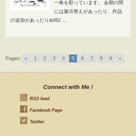
一角を彩っています。 会期の間
には展示替えがあったり、作品
の追加があったり&#82 …
Pages:
«
1
2
3
4
5
6
7
8
9
»
Connect with Me !
RSS feed
Facebook Page
Twitter