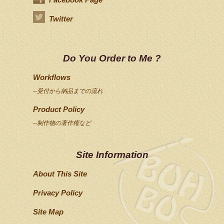
Twitter
Do You Order to Me ?
Workflows
--受付から納品までの流れ
Product Policy
--制作物の著作権など
Site Information
About This Site
Privacy Policy
Site Map