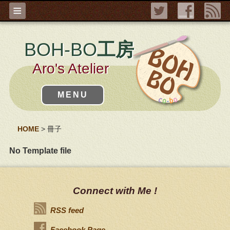
≡
BOH-BO
工房
Aro's Atelier
MENU
HOME
>
冊子
No Template file
Connect with Me !
RSS feed
Facebook Page