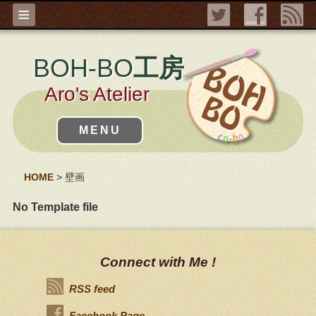
≡
BOH-BO
工房
Aro's Atelier
MENU
HOME
>
壁画
No Template file
Connect with Me !
RSS feed
Facebook Page