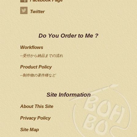
Twitter
Do You Order to Me ?
Workflows
--受付から納品までの流れ
Product Policy
--制作物の著作権など
Site Information
About This Site
Privacy Policy
Site Map