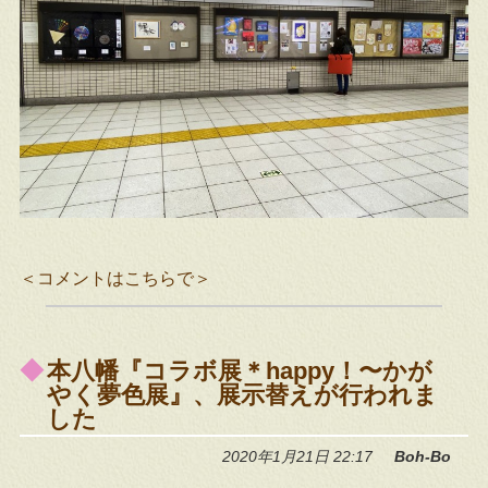
＜コメントはこちらで＞
本八幡『コラボ展＊happy！〜かが
やく夢色展』、展示替えが行われま
した
2020年1月21日 22:17
Boh-Bo