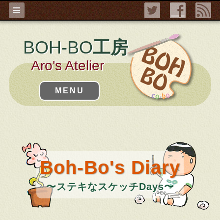
≡
BOH-BO
工房
Aro's Atelier
MENU
Boh-Bo's Diary
〜ステキなスケッチDays〜