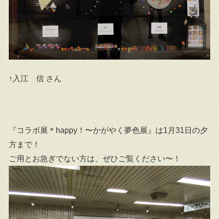
↑入江 信 さん
『コラボ展＊happy！〜かがやく夢色展』は1月31日の夕
方まで！
ご用とお急ぎでない方は、ぜひご覧ください〜！