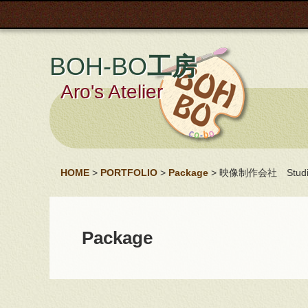
BOH-BO
工房
Aro's Atelier
HOME
>
PORTFOLIO
>
Package
> 映像制作会社 Studi
Package