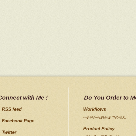
Connect with Me !
Do You Order to M
RSS feed
Workflows
--受付から納品までの流れ
Facebook Page
Product Policy
Twitter