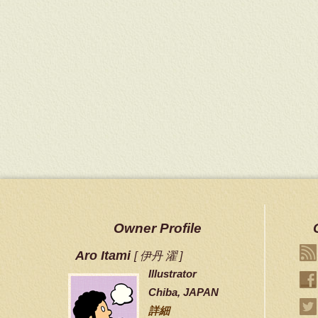
Owner Profile
Aro Itami
[ 伊丹 濯 ]
Illustrator
Chiba, JAPAN
詳細