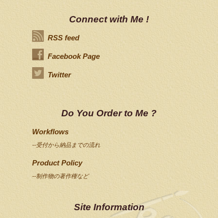
Connect with Me !
RSS feed
Facebook Page
Twitter
Do You Order to Me ?
Workflows
--受付から納品までの流れ
Product Policy
--制作物の著作権など
Site Information