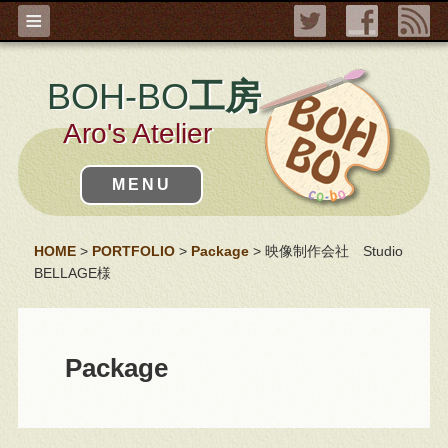
≡
BOH-BO
工房
Aro's Atelier
MENU
HOME
>
PORTFOLIO
>
Package
> 映像制作会社 Studio
BELLAGE様
Package