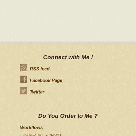
Connect with Me !
RSS feed
Facebook Page
Twitter
Do You Order to Me ?
Workflows
--受付から納品までの流れ