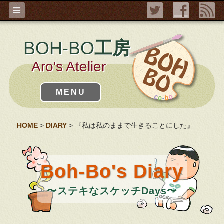
≡
BOH-BO
工房
Aro's Atelier
MENU
HOME
>
DIARY
> 『私は私のままで生きることにした』
Boh-Bo's Diary
〜ステキなスケッチDays〜