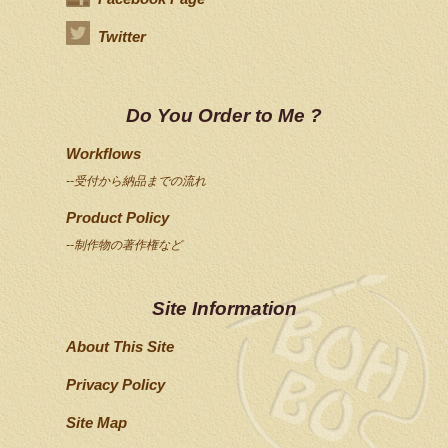
Twitter
Do You Order to Me ?
Workflows
--受付から納品までの流れ
Product Policy
--制作物の著作権など
Site Information
About This Site
Privacy Policy
Site Map