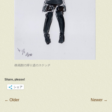
映画館の帰り道のスケッチ
Share, please!
シェア
Post navigation
←
Older
Newer
→