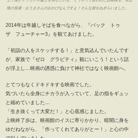
王子様がドラゴンや魔王を倒せたのも、そうやって救われたお姫様も、実は
陰の役者・おうまさんのおかげなんですよ！そんな彼をねぎらいました。
2014年は年越しそばを食べながら、『バック トゥ
ザ フューチャー3』を観てあけました。
「初詣の人をスケッチする！」と意気込んでいたんです
が、家族で『ゼロ グラビティ』観にいこう！という話
が浮上し…映画の誘惑に負けて神社ではなく映画館へ。
とてつもなくドキドキする映画でした。
気づいたら全身にチカラが入っていて、足の指をギュッ
と縮めていました…
「生き抜くって大変だ！」と心底感じました。
上映終了歩は、映画館のイスに寄りかかり、暗闇に身を
ゆだねながら、「作ってくれてありがとー！」と心の中