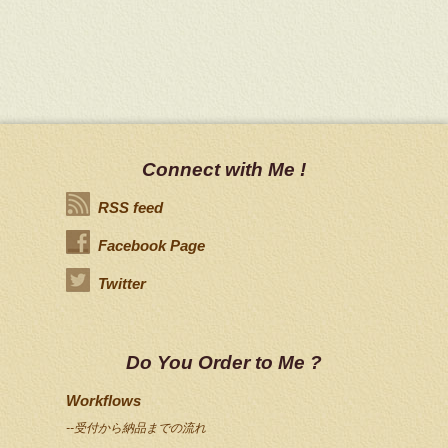
Connect with Me !
RSS feed
Facebook Page
Twitter
Do You Order to Me ?
Workflows
--受付から納品までの流れ