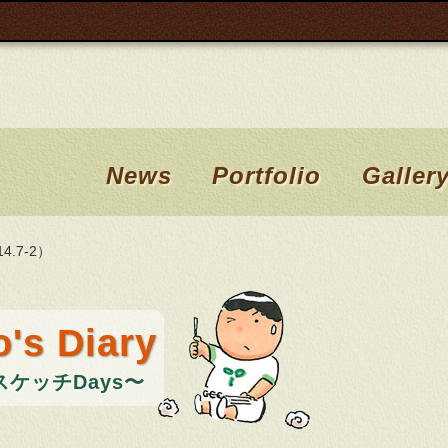
News
Portfolio
Galler
.7-2）
's Diary
ケッチDays〜