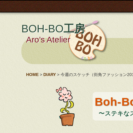
BOH-BO
工房
Aro's Atelier
HOME
>
DIARY
> 今週のスケッチ（街角ファッション2014
Boh-Bo
〜ステキなス