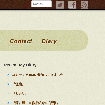
Search
y
Contact
Diary
Recent My Diary
コミティア153に参加してきました
『怪物』
『ミナリ』
『憶』展 自作品紹介4『反撃』